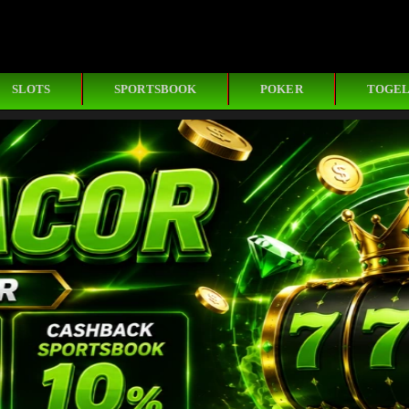
SLOTS
SPORTSBOOK
POKER
TOGE