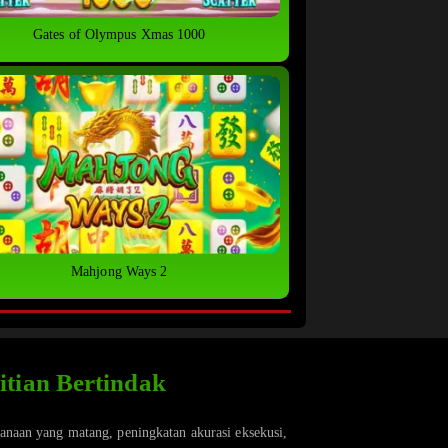
Gates of Olympus Xmas 1000
Mahjong Ways 2
itian Bertindak
anaan yang matang, peningkatan akurasi eksekusi,