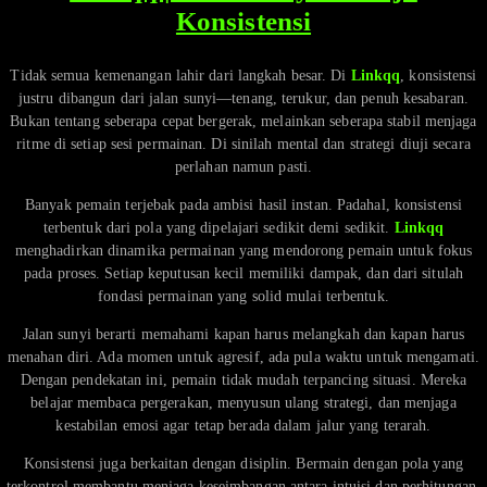
Konsistensi
Tidak semua kemenangan lahir dari langkah besar. Di
Linkqq
, konsistensi
justru dibangun dari jalan sunyi—tenang, terukur, dan penuh kesabaran.
Bukan tentang seberapa cepat bergerak, melainkan seberapa stabil menjaga
ritme di setiap sesi permainan. Di sinilah mental dan strategi diuji secara
perlahan namun pasti.
Banyak pemain terjebak pada ambisi hasil instan. Padahal, konsistensi
terbentuk dari pola yang dipelajari sedikit demi sedikit.
Linkqq
menghadirkan dinamika permainan yang mendorong pemain untuk fokus
pada proses. Setiap keputusan kecil memiliki dampak, dan dari situlah
fondasi permainan yang solid mulai terbentuk.
Jalan sunyi berarti memahami kapan harus melangkah dan kapan harus
menahan diri. Ada momen untuk agresif, ada pula waktu untuk mengamati.
Dengan pendekatan ini, pemain tidak mudah terpancing situasi. Mereka
belajar membaca pergerakan, menyusun ulang strategi, dan menjaga
kestabilan emosi agar tetap berada dalam jalur yang terarah.
Konsistensi juga berkaitan dengan disiplin. Bermain dengan pola yang
terkontrol membantu menjaga keseimbangan antara intuisi dan perhitungan.