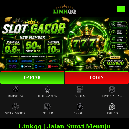
Tentang Kami
Author
Panduan Bermain
F.A.Q
DAFTAR
LOGIN
BERANDA
HOT GAMES
SLOTS
LIVE CASINO
SPORTSBOOK
POKER
TOGEL
FISHING
Linkqq | Jalan Sunyi Menuju