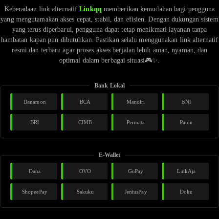
Keberadaan link alternatif
Linkqq
memberikan kemudahan bagi pengguna
yang mengutamakan akses cepat, stabil, dan efisien. Dengan dukungan sistem
yang terus diperbarui, pengguna dapat tetap menikmati layanan tanpa
hambatan kapan pun dibutuhkan. Pastikan selalu menggunakan link alternatif
resmi dan terbaru agar proses akses berjalan lebih aman, nyaman, dan
optimal dalam berbagai situasi🎮✨.
Bank Lokal
Danamon
BCA
Mandiri
BNI
BRI
CIMB
Permata
Panin
E-Wallet
Dana
OVO
GoPay
LinkAja
ShopeePay
Sakuku
JeniusPay
Doku