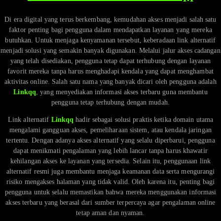
Di era digital yang terus berkembang, kemudahan akses menjadi salah satu
faktor penting bagi pengguna dalam mendapatkan layanan yang mereka
butuhkan. Untuk menjaga kenyamanan tersebut, keberadaan link alternatif
menjadi solusi yang semakin banyak digunakan. Melalui jalur akses cadangan
yang telah disediakan, pengguna tetap dapat terhubung dengan layanan
favorit mereka tanpa harus menghadapi kendala yang dapat menghambat
aktivitas online. Salah satu nama yang banyak dicari oleh pengguna adalah
Linkqq
, yang menyediakan informasi akses terbaru guna membantu
pengguna tetap terhubung dengan mudah.
Link alternatif
Linkqq
hadir sebagai solusi praktis ketika domain utama
mengalami gangguan akses, pemeliharaan sistem, atau kendala jaringan
tertentu. Dengan adanya akses alternatif yang selalu diperbarui, pengguna
dapat menikmati pengalaman yang lebih lancar tanpa harus khawatir
kehilangan akses ke layanan yang tersedia. Selain itu, penggunaan link
alternatif resmi juga membantu menjaga keamanan data serta mengurangi
risiko mengakses halaman yang tidak valid. Oleh karena itu, penting bagi
pengguna untuk selalu memastikan bahwa mereka menggunakan informasi
akses terbaru yang berasal dari sumber terpercaya agar pengalaman online
tetap aman dan nyaman.